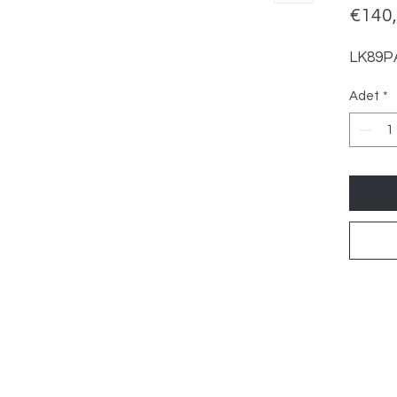
€140
LK89PA
Adet
*