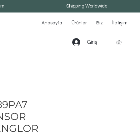
om
Shipping Worldwide
Anasayfa
Ürünler
Biz
İletişim
Giriş
89PA7
NSOR
NGLOR