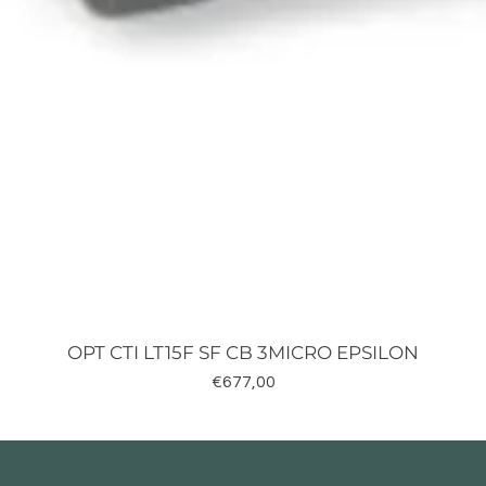
OPT CTI LT15F SF CB 3MICRO EPSILON
Fiyat
€677,00