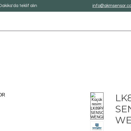
Dakika'da teklif alın
info@akmsensor.c
LK
SE
WE