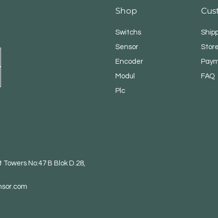
Shop
Cus
Switchs
Ship
Sensor
Store
Encoder
Paym
Modul
FAQ
Plc
 Towers No:47 B Blok D.28,
nsor.com