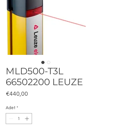
MLD500-T3L
66502200 LEUZE
Fiyat
€440,00
Adet
*