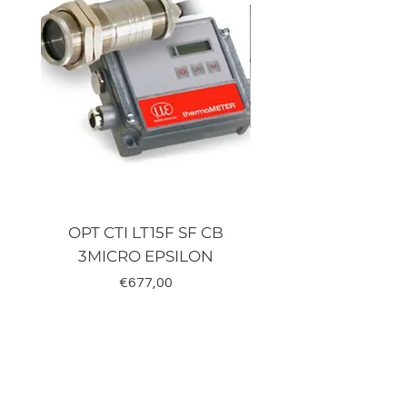
OPT CTI LT15F SF CB
TRD-J500-RZ K
3MICRO EPSILON
Fiyat
€677,00