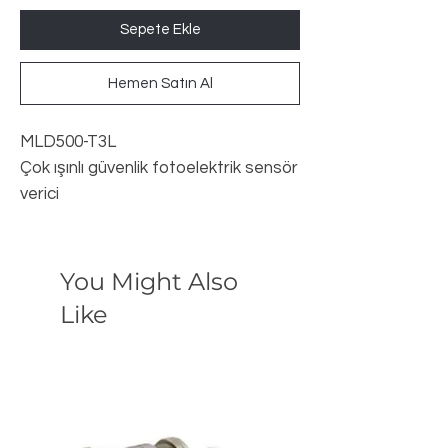
Sepete Ekle
Hemen Satın Al
MLD500-T3L
Çok ışınlı güvenlik fotoelektrik sensör
verici
Ürün numarası: 66502200
You Might Also
Like