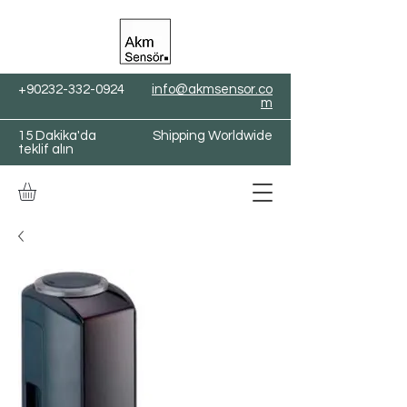
+90232-332-0924
info@akmsensor.co
m
15 Dakika'da
Shipping Worldwide
teklif alın