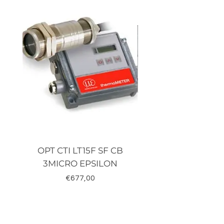
OPT CTI LT15F SF CB
TRD-J500-RZ K
3MICRO EPSILON
Fiyat
€677,00