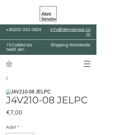
+90232-332-0924
info@akmsensor.co
m
15 Dakika'da
Shipping Worldwide
teklif alın
J4V210-08 JELPC
Fiyat
€7,00
Adet
*