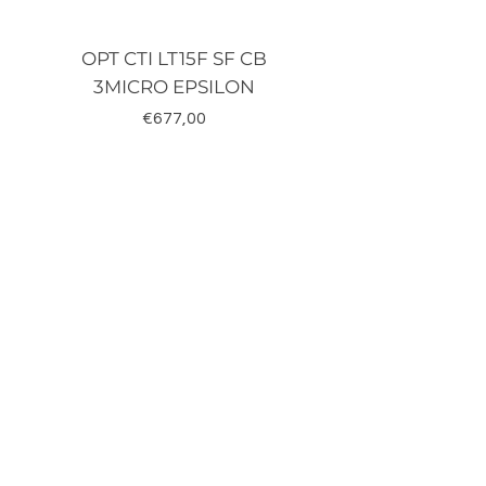
OPT CTI LT15F SF CB
TRD-J500-RZ K
3MICRO EPSILON
Fiyat
€677,00