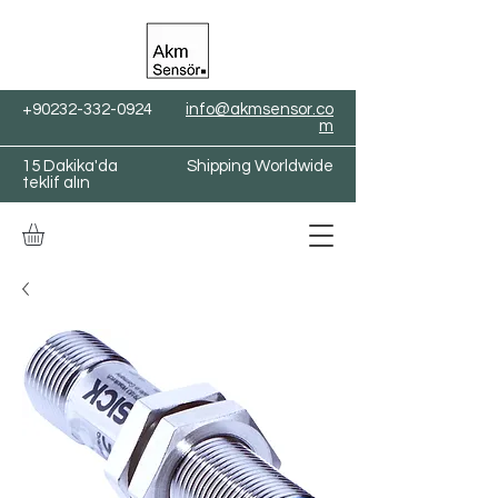
+90232-332-0924
info@akmsensor.co
m
15 Dakika'da
Shipping Worldwide
teklif alın